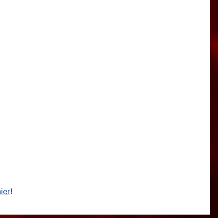
ier
!